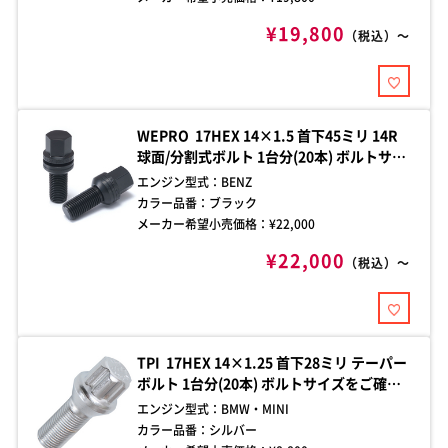
¥19,800
（税込）～
WEPRO 17HEX 14×1.5 首下45ミリ 14R
球面/分割式ボルト 1台分(20本) ボルトサイ
ズをご確認の上、お買い求めください。ご
エンジン型式：
BENZ
不明な点はお問い合わせください。
カラー品番：
ブラック
メーカー希望小売価格：¥
22,000
¥22,000
（税込）～
TPI 17HEX 14×1.25 首下28ミリ テーパー
ボルト 1台分(20本) ボルトサイズをご確認
の上、お買い求めください。ご不明な点は
エンジン型式：
BMW・MINI
お問い合わせください。
カラー品番：
シルバー