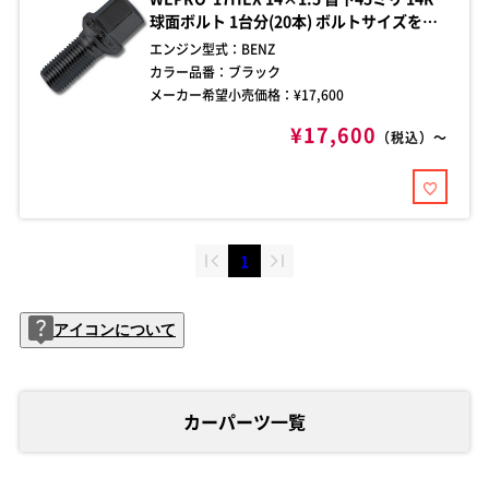
球面ボルト 1台分(20本) ボルトサイズをご
確認の上、お買い求めください。ご不明な
エンジン型式：
BENZ
点はお問い合わせください。
カラー品番：
ブラック
メーカー希望小売価格：¥
17,600
¥17,600
（税込）～
1
アイコンについて
カーパーツ一覧