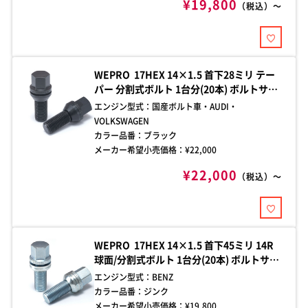
¥19,800
（税込）～
WEPRO 17HEX 14×1.5 首下28ミリ テー
パー 分割式ボルト 1台分(20本) ボルトサイ
ズをご確認の上、お買い求めください。ご
エンジン型式：
国産ボルト車・AUDI・
不明な点はお問い合わせください。
VOLKSWAGEN
カラー品番：
ブラック
メーカー希望小売価格：¥
22,000
¥22,000
（税込）～
WEPRO 17HEX 14×1.5 首下45ミリ 14R
球面/分割式ボルト 1台分(20本) ボルトサイ
ズをご確認の上、お買い求めください。ご
エンジン型式：
BENZ
不明な点はお問い合わせください。
カラー品番：
ジンク
メーカー希望小売価格：¥
19,800