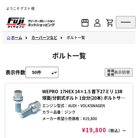
ようこそ ゲスト 様
ホーム
カーパーツなど
ボルト一覧
ボルト一覧
表示件数
表示切替
WEPRO 17HEX 14×1.5 首下27ミリ 13R
球面/分割式ボルト 1台分(20本) ボルトサイ
ズをご確認の上、お買い求めください。ご
エンジン型式：
AUDI・VOLKSWAGEN
不明な点はお問い合わせください。
カラー品番：
ジンク
メーカー希望小売価格：¥
19,800
¥19,800
（税込）～