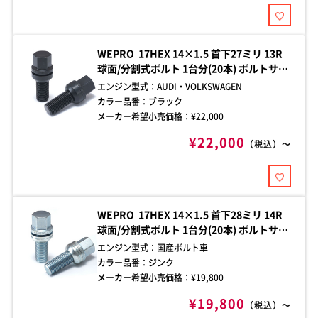
WEPRO 17HEX 14×1.5 首下27ミリ 13R
球面/分割式ボルト 1台分(20本) ボルトサイ
ズをご確認の上、お買い求めください。ご
エンジン型式：
AUDI・VOLKSWAGEN
不明な点はお問い合わせください。
カラー品番：
ブラック
メーカー希望小売価格：¥
22,000
¥22,000
（税込）～
WEPRO 17HEX 14×1.5 首下28ミリ 14R
球面/分割式ボルト 1台分(20本) ボルトサイ
ズをご確認の上、お買い求めください。ご
エンジン型式：
国産ボルト車
不明な点はお問い合わせください。
カラー品番：
ジンク
メーカー希望小売価格：¥
19,800
¥19,800
（税込）～