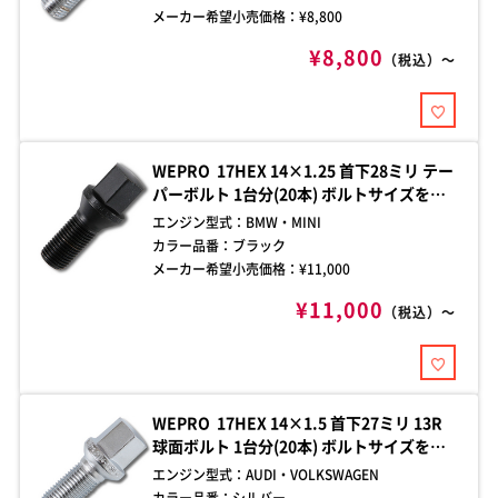
メーカー希望小売価格：¥
8,800
¥8,800
（税込）～
WEPRO 17HEX 14×1.25 首下28ミリ テー
パーボルト 1台分(20本) ボルトサイズをご
確認の上、お買い求めください。ご不明な
エンジン型式：
BMW・MINI
点はお問い合わせください。
カラー品番：
ブラック
メーカー希望小売価格：¥
11,000
¥11,000
（税込）～
WEPRO 17HEX 14×1.5 首下27ミリ 13R
球面ボルト 1台分(20本) ボルトサイズをご
確認の上、お買い求めください。ご不明な
エンジン型式：
AUDI・VOLKSWAGEN
点はお問い合わせください。
カラー品番：
シルバー