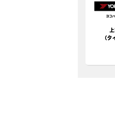
ヨコ
上
（タ