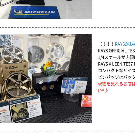
【！！！
RAYSが
RAYS OFFICIAL TE
1/4スケールが店
RAYS X LEEN 
コンパクトなサイ
ピンバッジはバッ
現物を見れるお店
(^^♪