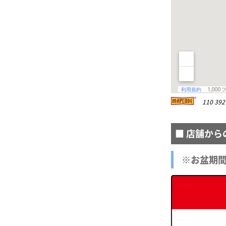
110 392 
■ 店舗から
※お盆期