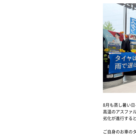
8月も蒸し暑い
高温のアスファ
劣化が進行する
ご自身のお車の