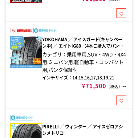
YOKOHAMA ／ アイスガード(キャンペー
ン中) ／ エイトIG80 【4本ご購入でパンク
保証付き】
カテゴリ：乗用車用,SUV・4WD・4X4
用,ミニバン用,軽自動車・コンパクト
用,パンク保証付
インチサイズ：14,15,16,17,18,19,21
¥71,500
（税込）〜
PIRELLI ／ ウィンター ／ アイスゼロアシ
ンメトリコ