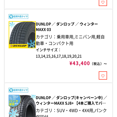
DUNLOP ／ ダンロップ ／ ウィンター
MAXX 03
カテゴリ：乗用車用,ミニバン用,軽自
動車・コンパクト用
インチサイズ：
13,14,15,16,17,18,19,20,21
¥43,400
（税込）〜
DUNLOP ／ ダンロップ(キャンペーン中) ／
ウィンターMAXX SJ8+ 【4本ご購入でパン
ク保証付き】
カテゴリ：SUV・4WD・4X4用,パンク
保証付