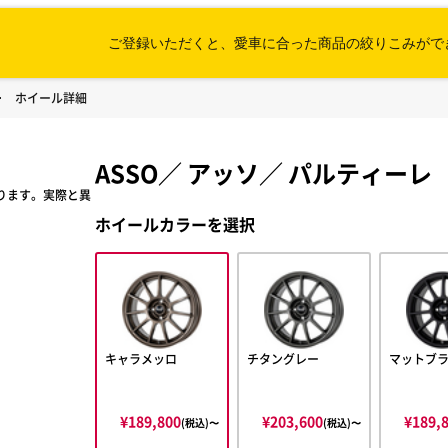
ご登録いただくと、愛車に合った
商品の絞りこみがで
ホイール詳細
ASSO
／
アッソ
／
パルティーレ
ります。実際と異
ホイールカラーを選択
キャラメッロ
チタングレー
マットブ
¥189,800
¥203,600
¥189,
(税込)〜
(税込)〜