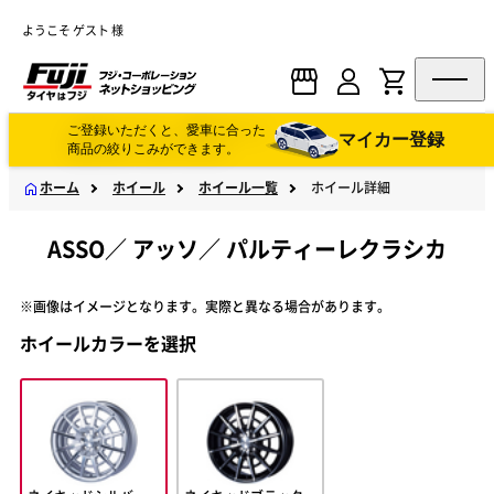
ようこそ ゲスト 様
ご登録いただくと、愛車に合った
マイカー登録
商品の絞りこみができます。
ホーム
ホイール
ホイール一覧
ホイール詳細
ASSO
／
アッソ
／
パルティーレクラシカ
※画像はイメージとなります。実際と異なる場合があります。
ホイールカラーを選択