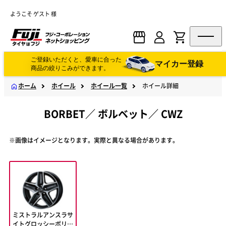
ようこそ ゲスト 様
ご登録いただくと、愛車に合った
マイカー登録
商品の絞りこみができます。
ホーム
ホイール
ホイール一覧
ホイール詳細
BORBET
／
ボルベット
／
CWZ
※画像はイメージとなります。実際と異なる場合があります。
ミストラルアンスラサ
イトグロッシーポリッ