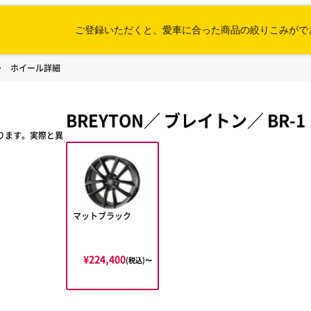
ご登録いただくと、愛車に合った
商品の絞りこみがで
ホイール詳細
BREYTON
／
ブレイトン
／
BR-1
ります。実際と異
マットブラック
¥224,400
(税込)〜