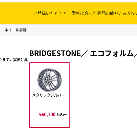
ご登録いただくと、愛車に合った
商品の絞りこみがで
ホイール詳細
BRIDGESTONE
／
エコフォルム
ります。実際と異
メタリックシルバー
¥60,700
(税込)〜