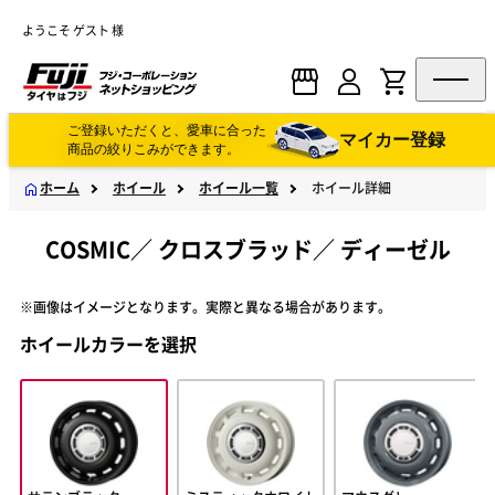
ようこそ ゲスト 様
ご登録いただくと、愛車に合った
マイカー登録
商品の絞りこみができます。
ホーム
ホイール
ホイール一覧
ホイール詳細
COSMIC
／
クロスブラッド
／
ディーゼル
※画像はイメージとなります。実際と異なる場合があります。
ホイールカラーを選択