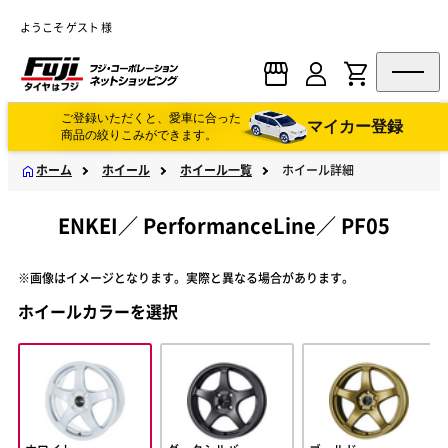
ようこそ ゲスト 様
ご登録いただくと、愛車に合った
マイカー登録
商品の絞りこみができます。
ホーム
ホイール
ホイール一覧
ホイール詳細
ENKEI
／
PerformanceLine
／
PF05
※画像はイメージとなります。実際と異なる場合があります。
ホイールカラーを選択