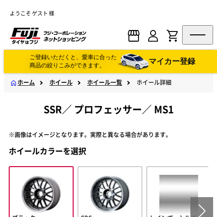
ようこそ ゲスト 様
ご登録いただくと、愛車に合った
マイカー登録
商品の絞りこみができます。
ホーム
ホイール
ホイール一覧
ホイール詳細
SSR
／
プロフェッサー
／
MS1
※画像はイメージとなります。実際と異なる場合があります。
ホイールカラーを選択