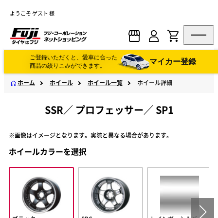
ようこそ ゲスト 様
ご登録いただくと、愛車に合った
マイカー登録
商品の絞りこみができます。
ホーム
ホイール
ホイール一覧
ホイール詳細
SSR
／
プロフェッサー
／
SP1
※画像はイメージとなります。実際と異なる場合があります。
ホイールカラーを選択