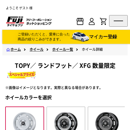
ようこそ ゲスト 様
ご登録いただくと、愛車に合った
マイカー登録
商品の絞りこみができます。
ホーム
ホイール
ホイール一覧
ホイール詳細
TOPY
／
ランドフット
／
XFG 数量限定
※画像はイメージとなります。実際と異なる場合があります。
ホイールカラーを選択