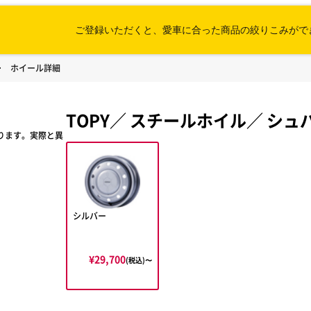
ご登録いただくと、愛車に合った
商品の絞りこみがで
ホイール詳細
TOPY
／
スチールホイル
／
シュバ
ります。実際と異
シルバー
¥29,700
(税込)〜