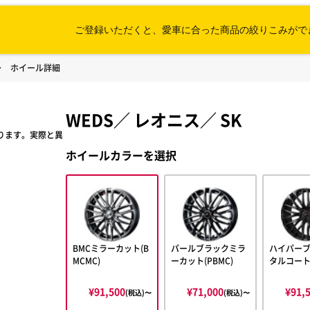
ご登録いただくと、愛車に合った
商品の絞りこみがで
ホイール詳細
WEDS
／
レオニス
／
SK
ります。実際と異
ホイールカラーを選択
BMCミラーカット(B
パールブラックミラ
ハイパー
MCMC)
ーカット(PBMC)
タルコー
¥91,500
¥71,000
¥91,
(税込)〜
(税込)〜