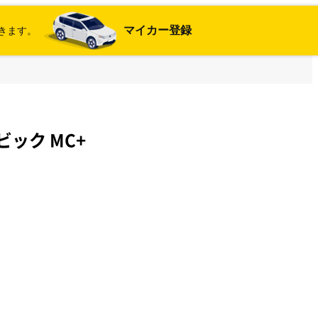
マイカー登録
きます。
ック MC+