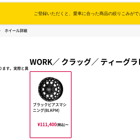
ご登録いただくと、愛車に合った
商品の絞りこみがで
ホイール詳細
WORK
／
クラッグ
／
ティーグラビ
ります。実際と異
ブラックピアスマシ
ニング(BLKPM)
¥111,400
(税込)〜