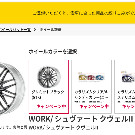
ご登録いただくと、愛車に合った
商品の絞りこみがで
ホイールセット一覧
ホイール詳細
ホイールカラーを選択
グリミットブラック
カラリズムクリア/キ
カラリズム
(GTK)
ャンディカラー(ご希
ステリズム
望カラー備考欄へ)
ラー備考欄
キャンペーン中
キャンペーン中
キャン
WORK/ シュヴァート クヴェルII
WORK
/
シュヴァート
クヴェルII
ります。実際と異