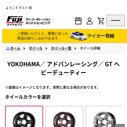
ようこそ ゲスト 様
ご登録いただくと、愛車に合った
マイカー登録
商品の絞りこみができます。
ホーム
ホイール
ホイール一覧
ホイール詳細
YOKOHAMA
／
アドバンレーシング
／
GT ヘ
ビーデューティー
※画像はイメージとなります。実際と異なる場合があります。
ホイールカラーを選択