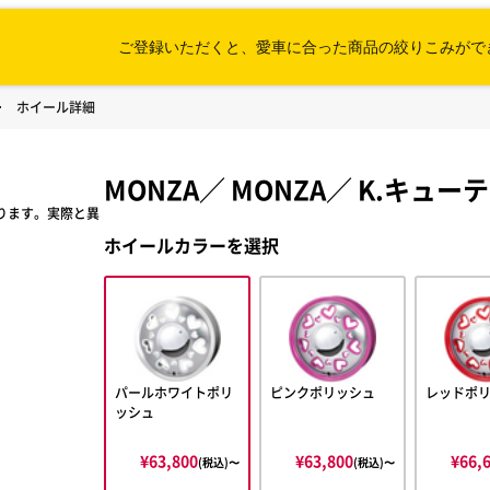
ご登録いただくと、愛車に合った
商品の絞りこみがで
ホイール詳細
MONZA
／
MONZA
／
K.キュー
ります。実際と異
ホイールカラーを選択
パールホワイトポリ
ピンクポリッシュ
レッドポ
ッシュ
¥63,800
¥63,800
¥66,
(税込)〜
(税込)〜