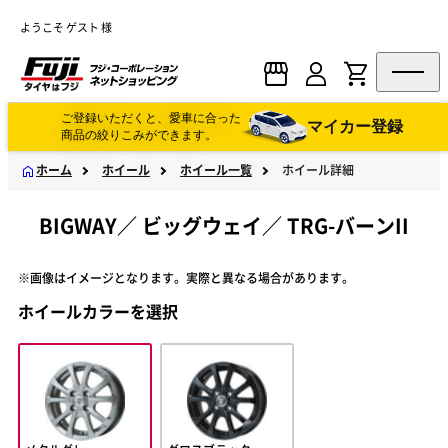
ようこそ ゲスト 様
ご登録いただくと、愛車に合った
マイカー登録
商品の絞りこみができます。
ホーム
ホイール
ホイール一覧
ホイール詳細
BIGWAY
／
ビッグウェイ
／
TRG-バーンII
※画像はイメージとなります。実際と異なる場合があります。
ホイールカラーを選択