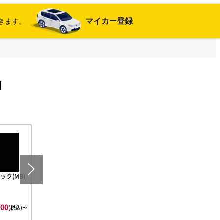
マイカー登録
きます。
M
ック(MB)
マットガンメタ(MG)
ブラック(BK)
オプションカラ
希望カラー備考
700
¥517,700
¥517,700
¥531,600
(税込)〜
(税込)〜
(税込)〜