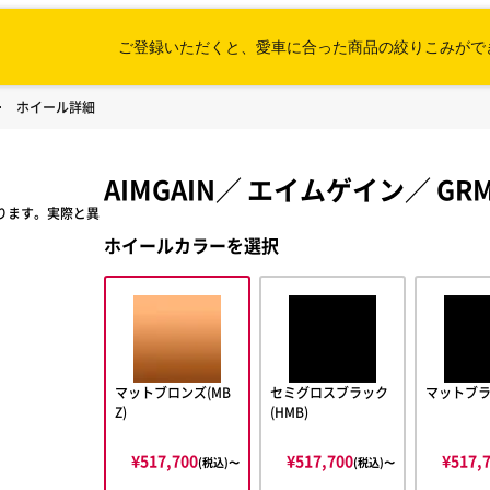
ご登録いただくと、愛車に合った
商品の絞りこみがで
ホイール詳細
AIMGAIN
／
エイムゲイン
／
GR
ります。実際と異
ホイールカラーを選択
マットブロンズ(MB
セミグロスブラック
マットブラ
Z)
(HMB)
¥517,700
¥517,700
¥517,
(税込)〜
(税込)〜