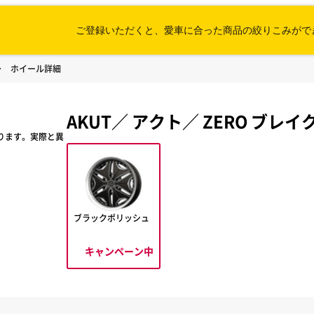
ご登録いただくと、愛車に合った
商品の絞りこみがで
ホイール詳細
AKUT
／
アクト
／
ZERO ブレイ
ります。実際と異
ブラックポリッシュ
キャンペーン中