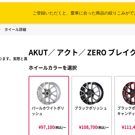
ご登録いただくと、愛車に合った
商品の絞りこみがで
ホイール詳細
AKUT
／
アクト
／
ZERO ブレ
ります。実際と異
ホイールカラーを選択
パールホワイトポリ
ブラックポリッシュ
ブラックポ
ッシュ
キャンデ
¥97,100
¥108,700
¥111,
(税込)〜
(税込)〜