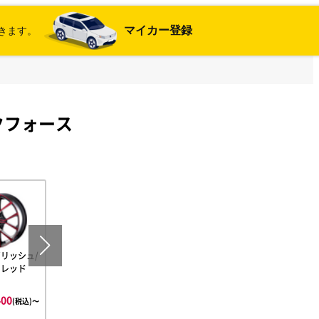
マイカー登録
きます。
イクフォース
リッシュ/
ピアノブラック
ィレッド
400
¥94,400
(税込)〜
(税込)〜