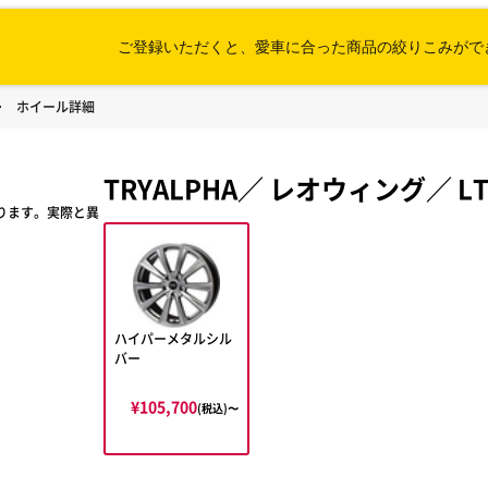
ご登録いただくと、愛車に合った
商品の絞りこみがで
ホイール詳細
TRYALPHA
／
レオウィング
／
L
ります。実際と異
ハイパーメタルシル
バー
¥105,700
(税込)〜