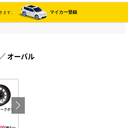
マイカー登録
きます。
／
オーバル
モークポリ
ブラックマシニング
300
¥151,800
(税込)〜
(税込)〜