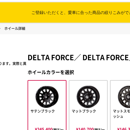
ご登録いただくと、愛車に合った
商品の絞りこみがで
ホイール詳細
DELTA FORCE
／
DELTA FORCE
ります。実際と異
ホイールカラーを選択
サテンブラック
マットブラック
マットス
ッシュ
¥245,400
¥140,700
¥146,
(税込)〜
(税込)〜