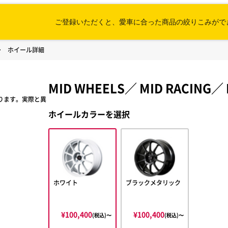
ご登録いただくと、愛車に合った
商品の絞りこみがで
ホイール詳細
MID WHEELS
／
MID RACING
／
ります。実際と異
ホイールカラーを選択
ホワイト
ブラックメタリック
¥100,400
¥100,400
(税込)〜
(税込)〜