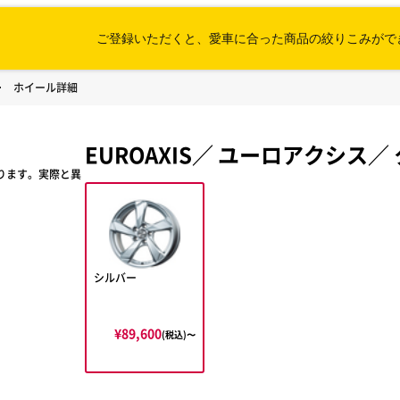
ご登録いただくと、愛車に合った
商品の絞りこみがで
ホイール詳細
EUROAXIS
／
ユーロアクシス
／
ります。実際と異
シルバー
¥89,600
(税込)〜