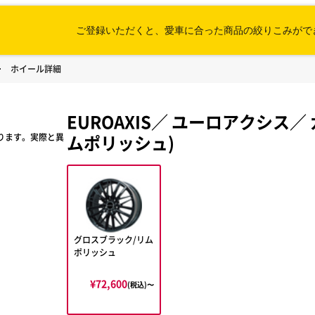
ご登録いただくと、愛車に合った
商品の絞りこみがで
ホイール詳細
EUROAXIS
／
ユーロアクシス
／
ムポリッシュ)
ります。実際と異
グロスブラック/リム
ポリッシュ
¥72,600
(税込)〜