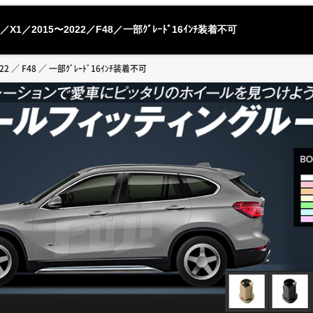
／X1／2015〜2022／F48／一部ｸﾞﾚｰﾄﾞ16ｲﾝﾁ装着不可
022 ／ F48 ／ 一部ｸﾞﾚｰﾄﾞ16ｲﾝﾁ装着不可