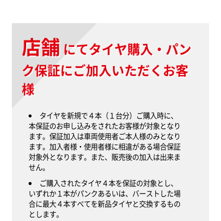
プラン
保証限度額
加入料
2万円
5,800円
まで
A
店舗
にて
タイヤ購入・パン
4万円
6,800円
まで
B
ク保証にご加入いただくお客
7万円
9,800円
まで
C
様
10万円
13,800円
まで
D
タイヤを新規で４本（１台分）ご購入時に、
本保証のお申し込みをされたお客様が対象となり
15万円
18,800円
まで
E
ます。保証加入は車両使用者ご本人様のみとなり
ます。加入者様・使用者様に相違がある場合保証
20万円
21,800円
まで
F
対象外となります。また、販売後の加入は出来ま
せん。
25万円
25,800円
まで
G
ご購入されたタイヤ４本を保証の対象とし、
いずれか１本がパンクあるいは、バーストした場
30万円
31,800円
まで
H
合に最大４本すべてを新品タイヤと交換するもの
とします。