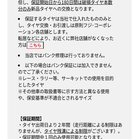
但し、
保証開始日から180日間は破損タイヤ本数
分のみ
新品タイヤへの交換となります。
プランC
保証するタイヤは当社で仕入れたもののみと
し、タイヤ交換・お引渡しは原則フジ･コーポレ
保証開始から180日間
ーション各店舗とします。
転居などにより、お近くに弊社店舗がなくなった
免責期間として保証開始日から180日間にパ
方は
こちら
ンクした場合は、損傷したタイヤ本数分の
み、同等グレード以下の新品タイヤへ交換い
当店ではパンク修理は行っておりません。
たします。（70,000円を限度に）
以下の場合はパンク保証には加入できません
のでご了承ください。
保証開始から181日以降
※レース・ラリー等、サーキットでの使用を目的
としたタイヤ
※1
走行距離
に関わらず１本でもパンクした場
※その他車の取扱書等に示す方法と異なる使用
合は同等グレード以下の新品タイヤを最大4
や、保安基準が不適合とされるサイズ
本交換いたします。（70,000円を限度に）
※1 タイヤ残溝に制限があります。 ※タイヤ処分費
は別途掛かります。
【保証期間】
・タイヤ出荷日より２年間（走行距離による制限はあ
りませんが、
タイヤ残溝による制限
がございます）。
・保証期間中１回のみ使用可能となります。