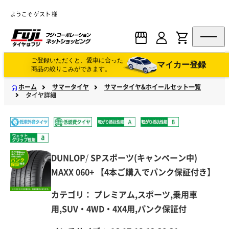
ようこそ ゲスト 様
ご登録いただくと、愛車に合った
マイカー登録
商品の絞りこみができます。
ホーム
サマータイヤ
サマータイヤ&ホイールセット一覧
タイヤ詳細
DUNLOP
/
SPスポーツ(キャンペーン中)
MAXX 060+ 【4本ご購入でパンク保証付き】
カテゴリ：
プレミアム,スポーツ,乗用車
用,SUV・4WD・4X4用,パンク保証付