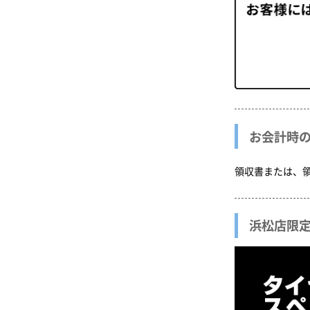
お会計時
領収書または、
浜松店限定